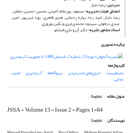
سردبیر:
رضا دلباز
اعضای هیئت تحریریه:
مسعود پورغلام آمیجی، محسن حسینی جلفان،
رضا دلباز، امید رجا، بهاره رحمانی، هدی ظاهری، پویا شهریور، امین
عبدی دزفولی، سپینود محمدی لیری و نگین نوروزی
استاد مشاور نشریه:
دکتر آرزو نازی قمشلو
چکیده تصویری
کلیدواژه‌ها
محیط‌زیست
انرژی‌های تجدیدپذیر
نیروگاه‌ها
آب و انرژی
امنیت
غذایی
عنوان مقاله
English
JSSA - Volume 13 - Issue 2 - Pages 1-84
نویسندگان
English
Masoud Pourgholam-Amiji
Reza Delbaz
Mohsen Hosseini Jolfan