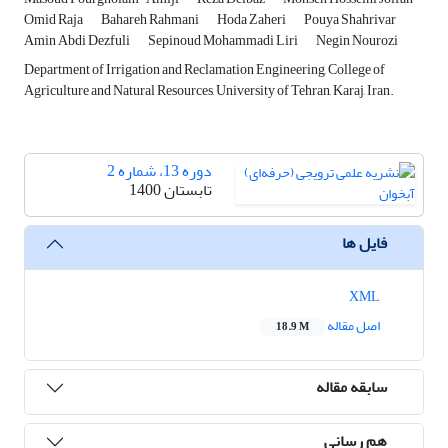
Omid Raja
Bahareh Rahmani
Hoda Zaheri
Pouya Shahrivar
Amin Abdi Dezfuli
Sepinoud Mohammadi Liri
Negin Nourozi
Department of Irrigation and Reclamation Engineering, College of
Agriculture and Natural Resources, University of Tehran, Karaj, Iran.
دوره 13، شماره 2
تابستان 1400
فایل ها
XML
اصل مقاله
18.9 M
سابقه مقاله
هم رسانی