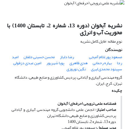
نشریه آبخوان (دوره 13، شماره 2، تابستان 1400) با
محوریت آب و انرژی
نوع مقاله : فایل کامل نشریه
نویسندگان
مسعود پورغلام آمیجی
رضا دلباز
محسن حسینی جلفان
امید
رجا
بهاره رحمانی
هدی ظاهری
پویا شهریور
امین عبدی دزفولی
سپینود محمدی لیری
نگین نوروزی
گروه مهندسی آبیاری و آبادانی، پردیس کشاورزی و منابع طبیعی، دانشگاه
تهران، کرج، ایران.
چکیده
فصلنامه علمی ترویجی (حرفه‌ای) آبخوان
صاحب امتیاز:
انجمن علمی دانشجویی گروه مهندسی آبیاری و آبادانی
پردیس کشاورزی و منابع طبیعی دانشگاه تهران
دوره 13، شماره 2، تابستان 1400
مدیر مسئول:
مسعود پورغلام آمیجی