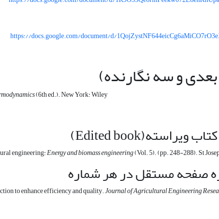
https://docs.google.com/document/d/1QojZystNF644eicCg6aMiCO7rO3eX
 بعدی و سه نگارنده)
ermodynamics
(6th ed.). New York: Wiley
سته(Edited book)
tural engineering:
Energy and biomass engineering
(Vol. 5). (pp. 248-288). St Jos
اره صفحه مستقل در هر شماره
tion to enhance efficiency and quality.
Journal of Agricultural Engineering Resea