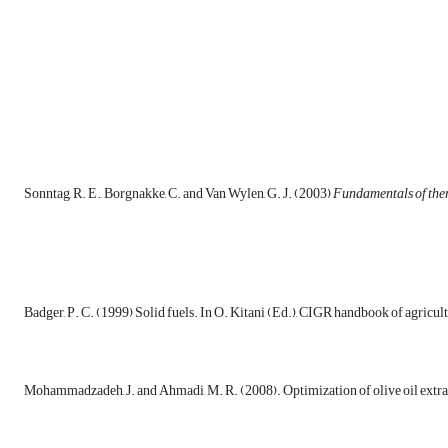
Sonntag, R. E., Borgnakke, C. and Van Wylen, G. J. (2003)
Fundamentals of th
Badger, P. C. (1999) Solid fuels. In O. Kitani (Ed.), CIGR handbook of agricul
Mohammadzadeh, J. and Ahmadi, M. R. (2008). Optimization of olive oil extrac