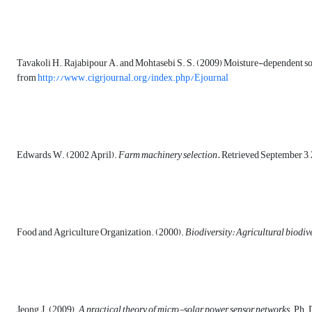
Tavakoli H., Rajabipour A. and Mohtasebi S. S. (2009) Moisture-dependent so
from
http://www.cigrjournal.org/index.php/Ejournal
Edwards, W. (2002 April).
Farm machinery selection.
Retrieved September 3, 
Food and Agriculture Organization. (2000).
Biodiversity: Agricultural biodiv
Jeong, J. (2009).
A practical theory of micro-solar power sensor networks
. Ph. 