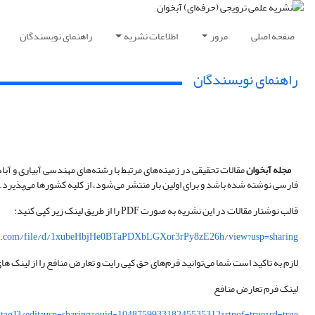
صفحه اصلی
مرور
اطلاعات نشریه
راهنمای نویسندگان
راهنمای نویسندگان
مجله آبخوان
مقالات تحقیقی در زمینه‌های مرتبط با رشته‌های مهندسی آبیاری و 
فارسی نوشته شده باشد و برای اولین بار منتشر می‌شود، از کلیه کشورها می‌پذیرد.
قالب نوشتار مقالات در این نشریه به صورت PDF را از طریق لینک زیر کپی کنید:
gle.com/file/d/1xubeHbjHe0BTaPDXbLGXor3rPy8zE26h/view?usp=sharing
لازم به تاکید است شما می‌توانید فرم‌های حق کپی رایت و تعارض منافع را از لینک های
لینک فرم تعارض منافع
gJ3/edit?usp=sharing&ouid=104875993318245535312&rtpof=true&sd=true