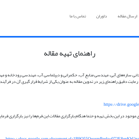
ارسال مقاله
داوران
تماس با ما
راهنمای تهیه مقاله
آبادانی, سازه‌های آبی، مهندسی منابع آب، حکمرانی و دیپلماسی آب، مهندسی رودخانه و
 رعایت دقیق راهنمای زیر در تدوین مقاله به عنوان یکی از شرایط قرار گیری آن در فرآی
https://drive.goo
 موجود در این بخش تهیه و حتما هنگام بارگزاری مقالات این فرم‌ها را نیز بارگزاری فرمای
https://docs.google.com/document/d/1R9O55QeormPeekw072E8enKhUpata