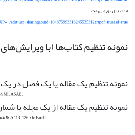
لینک فایل حق کپی رایت
P-_/edit?usp=sharing&ouid=104875993318245535312&rtpof=true&sd=true
نمونه تنظیم کتاب‌ها (با ویرایش‌های
نمونه تنظیم یک مقاله یا یک فصل در یک کتاب ویرا
eph, MI: ASAE.
نمونه تنظیم یک مقاله از یک مجله با شم
rch
, 9(2), 113-126. (In Farsi)