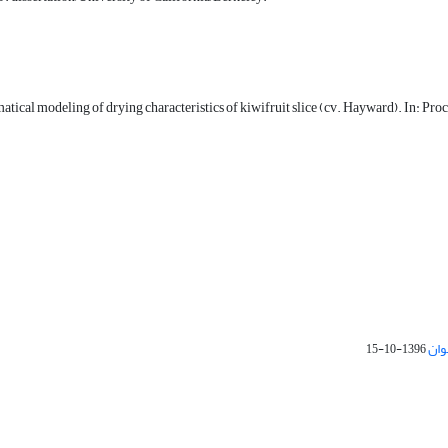
cal modeling of drying characteristics of kiwifruit slice (cv. Hayward). In: Pro
وان
1396-10-15