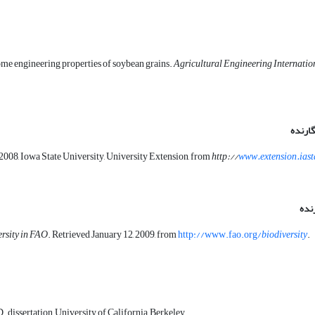
me engineering properties of soybean grains.
Agricultural Engineering
Internatio
گارنده
2008, Iowa State University, University Extension, from
http://
www.extension.iast
رنده
ersity in FAO
. Retrieved January 12, 2009, from
http://www.fao.org/
biodiversity
.
D. dissertation, University of California, Berkeley.