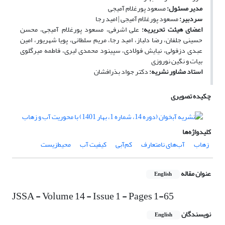
مدیر مسئول:
مسعود پورغلام آمیجی
سردبیر:
مسعود پورغلام آمیجی | امید رجا
اعضای هیئت تحریریه:
علی اشرفی، مسعود پورغلام آمیجی، محسن
حسینی جلفان، رضا دلباز، امید رجا، مریم سلطانی، پویا شهریور، امین
عبدی دزفولی، نیایش فولادی، سپینود محمدی لیری، فاطمه میرگلوی
بیات و نگین نوروزی
استاد مشاور نشریه:
دکتر جواد بذرافشان
چکیده تصویری
کلیدواژه‌ها
زهاب
آب‌های نامتعارف
کم‌آبی
کیفیت آب
محیط‌زیست
عنوان مقاله
English
JSSA - Volume 14 - Issue 1 - Pages 1-65
نویسندگان
English