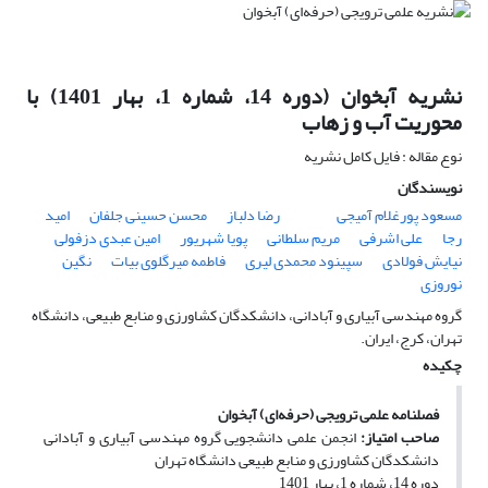
نشریه آبخوان (دوره 14، شماره 1، بهار 1401) با
محوریت آب و زهاب
نوع مقاله : فایل کامل نشریه
نویسندگان
مسعود پورغلام آمیجی
رضا دلباز
محسن حسینی جلفان
امید
رجا
علی اشرفی
مریم سلطانی
پویا شهریور
امین عبدی دزفولی
نیایش فولادی
سپینود محمدی لیری
فاطمه میرگلوی بیات
نگین
نوروزی
گروه مهندسی آبیاری و آبادانی، دانشکدگان کشاورزی و منابع طبیعی، دانشگاه
تهران، کرج، ایران.
چکیده
فصلنامه علمی ترویجی (حرفه‌ای) آبخوان
صاحب امتیاز:
انجمن علمی دانشجویی گروه مهندسی آبیاری و آبادانی
دانشکدگان کشاورزی و منابع طبیعی دانشگاه تهران
دوره 14، شماره 1، بهار 1401