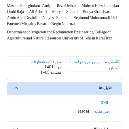
Masoud Pourgholam-Amiji
Reza Delbaz
Mohsen Hosseini Jolfan
Omid Raja
Ali Ashrafi
Maryam Soltani
Pouya Shahrivar
Amin Abdi Dezfuli
Niayesh Fouladi
Sepinoud Mohammadi Liri
Fatemeh Mirgaloy Bayat
Negin Nourozi
Department of Irrigation and Reclamation Engineering, College of
Agriculture and Natural Resources, University of Tehran, Karaj, Iran.
دوره 14، شماره 1
بهار 1401
صفحه
1-65
فایل ها
XML
اصل مقاله
20.95 M