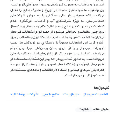
آب، برق و فاضلاب به صورت غیرقانونی و بدون مجوزهای لازم است.
این وضعیت نه تنها نظم و انضباط در توزیع و مصرف منابع را مختل
می‌کند، بلکه همچنین بار مالی سنگینی را به دوش شرکت‌های
خدمات‌رسان، به ویژه شرکت‌های آب و فاضلاب، می‌گذارد. عدم
شفافیت در مدیریت این منابع و عدم نظارت کافی، به آسانی زمینه‌ساز
بروز چنین تخلفات و انحرافاتی می‌شود.از جمله انواع انشعابات غیرمجاز
می‌توان به انشعابات مربوط به آب شرب، آب کشاورزی، فاضلاب و برق
اشاره کرد. این انشعابات معمولاً با دستکاری در لوله‌کشی‌ها، نصب
تجهیزات غیرمجاز و یا از طریق بستن پیمان‌های غیرقانونی انجام
می‌شوند. شناسایی این موارد یکی از چالش‌های اصلی مدنظر نهادهای
مربوطه است. به منظور شناسایی هر چه بهتر این انشعابات، استفاده از
فناوری‌های نوین به ویژه تکنیک‌های تصویربرداری و سنجش از دور، به
همراه بازرسی‌های میدانی و استفاده از اطلاعات و داده‌های ثبت‌شده، از
اهمیت ویژه‌ای برخوردار است.
کلیدواژه‌ها
انشعابات غیرمجاز
محیط‌زیست
منابع طبیعی
شرکت اب و فاضلاب
عنوان مقاله
English